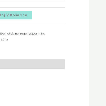
aj V Košarico
iber
,
otekline
,
regenerator mišic
,
ležnja