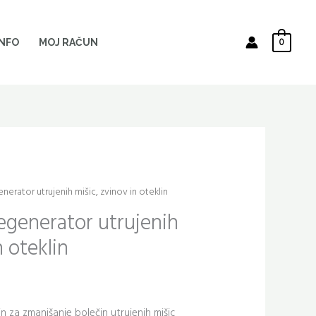
0
INFO
MOJ RAČUN
erator utrujenih mišic, zvinov in oteklin
egenerator utrujenih
n oteklin
n za zmanjšanje bolečin utrujenih mišic