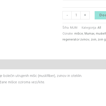
-
+
Dod
Šifra:
MUM
Kategorija:
All
Oznake:
mišice
,
Mumax
,
muskelf
regenerator zvinov
,
zvin
,
zvin g
bolečin utrujenih mišic (musklfiber), zvinov in oteklin.
žane mišice oziroma vezi/kite.