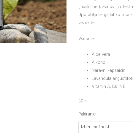
in
(musklfiber), zvinov in oteklin
oteklin
Uporablja se ga lahko tudi z
količina
vezi/kite.
Vsebuje:
Aloe vera
Alkohol
Naravni kapsaicin
Lavandula angustifol
Vitamin A, B6 in E
50ml
Pakiranje