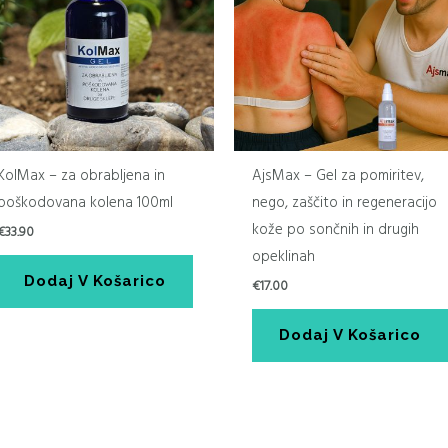
i
KolMax – za obrabljena in
AjsMax – Gel za pomiritev,
poškodovana kolena 100ml
nego, zaščito in regeneracijo
kože po sončnih in drugih
€
33.90
opeklinah
Dodaj V Košarico
€
17.00
Dodaj V Košarico