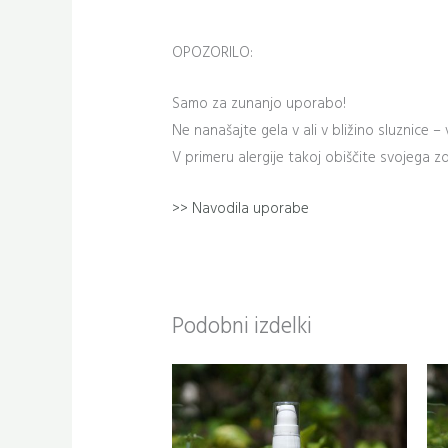
OPOZORILO:
Samo za zunanjo uporabo!
Ne nanašajte gela v ali v bližino sluznice – 
V primeru alergije takoj obiščite svojega z
>> Navodila uporabe
Podobni izdelki
Ta
izdelek
ima