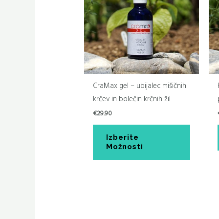
več
različic.
Možnost
lahko
izberete
na
strani
CraMax gel – ubijalec mišičnih
izdelka
krčev in bolečin krčnih žil
€
29.90
Izberite
Možnosti