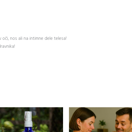
v oči, nos ali na intimne dele telesa!
dravnika!