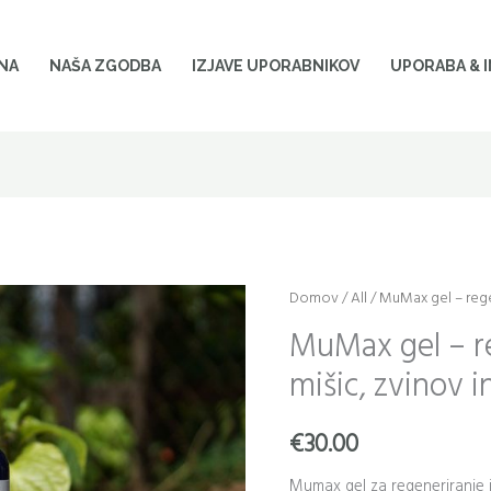
NA
NAŠA ZGODBA
IZJAVE UPORABNIKOV
UPORABA & 
MuMax
Domov
/
All
/ MuMax gel – regen
gel
MuMax gel – r
-
mišic, zvinov i
regenerator
utrujenih
€
30.00
mišic,
zvinov
Mumax gel za regeneriranje i