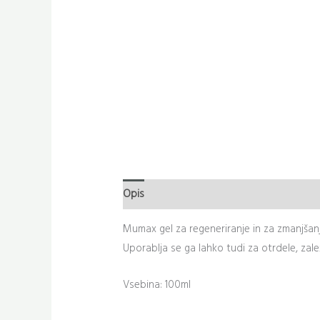
Opis
Dodatne podrobnosti
Mumax gel za regeneriranje in za zmanjšanje 
Uporablja se ga lahko tudi za otrdele, zale
Vsebina: 100ml