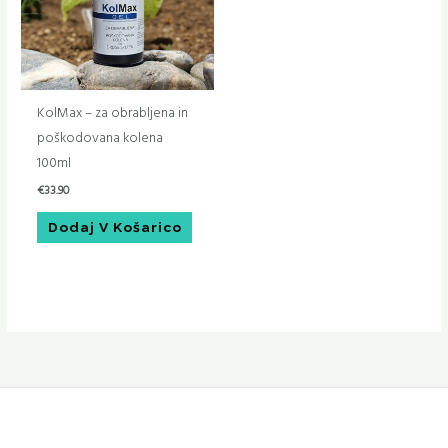
KolMax – za obrabljena in
poškodovana kolena
100ml
€
33.90
Dodaj V Košarico