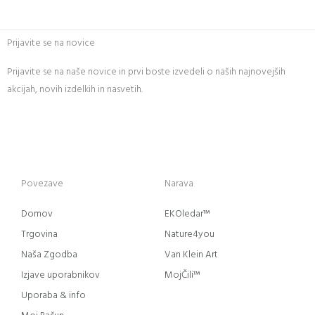
Prijavite se na novice
Prijavite se na naše novice in prvi boste izvedeli o naših najnovejših
akcijah, novih izdelkih in nasvetih.
Povezave
Narava
Domov
EKOledar™
Trgovina
Nature4you
Naša Zgodba
Van Klein Art
Izjave uporabnikov
MojČili™
Uporaba & info