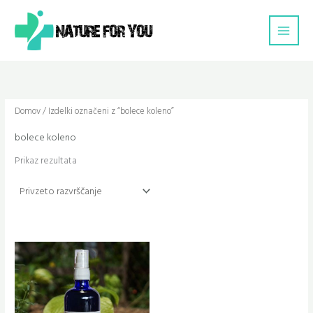
Skip
Main
to
Men
content
Domov
/ Izdelki označeni z “bolece koleno”
bolece koleno
Prikaz rezultata